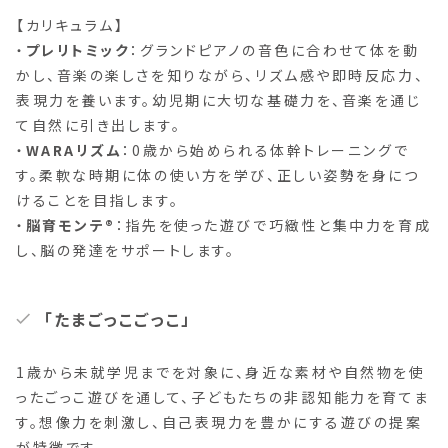
【カリキュラム】
・
プレリトミック
：グランドピアノの音色に合わせて体を動
かし、音楽の楽しさを知りながら、リズム感や即時反応力、
表現力を養います。幼児期に大切な基礎力を、音楽を通じ
て自然に引き出します。
・
WARAリズム
：0歳から始められる体幹トレーニングで
す。柔軟な時期に体の使い方を学び、正しい姿勢を身につ
けることを目指します。
・
脳育モンテ®
：指先を使った遊びで巧緻性と集中力を育成
し、脳の発達をサポートします。
「たまごっこごっこ」
1歳から未就学児までを対象に、身近な素材や自然物を使
ったごっこ遊びを通して、子どもたちの非認知能力を育てま
す。想像力を刺激し、自己表現力を豊かにする遊びの提案
が特徴です。