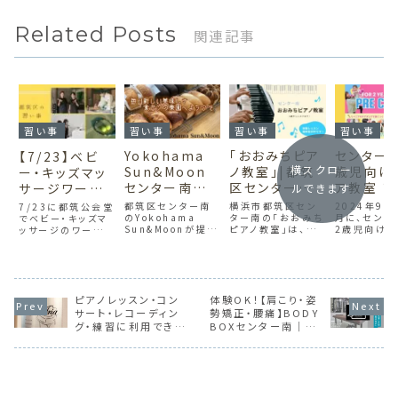
Related Posts
関連記事
習い事
習い事
習い事
習い事
Yokohama
「おおみちピア
センター南
【7/23】ベビ
横スクロー
Sun&Moon
ノ教室」|都筑
歳児向け
ー・キッズマッ
センター南で
区センター南
ア教室 “P
サージワーク
ルできます
大人気のパン
で信頼のピア
cheer2
ショップ（セン
都筑区センター南
横浜市都筑区セン
2024年9月
7/23に都筑公会堂
教室｜食パン
のYokohama
ノ教室を探し
ター南の「おおみち
9月・10
月に、センタ
ター南）
でベビー・キッズマ
Sun&Moonが提供
ピアノ教室」は、4歳
2歳児向けチ
ッサージのワークシ
専門店として
ている方へ
バー募集
するパンレッスン
から80代まで幅広
ス教室が開催
ョップが開催されま
も必見
可）
は、初心者から上級
く対応。28年の指
回で単発参
す。親子のコミュニ
者まで対応可能。ク
導経験を持つ講師
OK。親子で
ケーション、子ども
ロワッサンやフラン
が、一人ひとりに合
ながらリズム
の健康促進が期待
スパンなど多彩なメ
わせたオーダーメ
調性を育む
されるため一度は
ニューを学びなが
イドレッスンを提
ス！保護者か
学んでおきたい講
ピアノレッスン・コン
体験OK！【肩こり・姿
ら、手捏ねパン作り
供。楽しく学べる環
クエストで実
座です！
サート・レコーディン
勢矯正・腰痛】BODY
の技術を習得。少人
境で音楽の技術と
地域密着の
グ・練習に利用でき
BOXセンター南｜整
数制でプロ講師が
感性を育てます。各
トです。
る！センター南の音楽
体・トレーニング・ピラ
丁寧に指導します。
種受験にも対応。
サロンARIAで上質な
ティスによる改善
音楽体験を