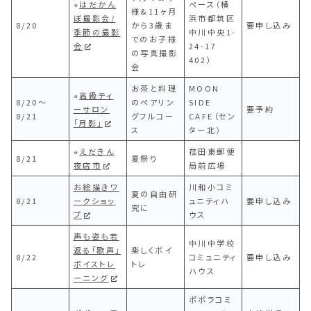
⭐︎
はだかん
ペース（横
様&11ヶ月
ぼ撮影会/
浜市都筑区
8/20
から3歳ま
要申し込み
季節の撮影
中川中央1-
でのお子様
会
24-17
の写真撮影
402）
会
お茶と料理
MOON
⭐︎
高級ティ
8/20〜
のペアリン
SIDE
ーサロン
要予約
8/21
グフルコー
CAFE（セン
「月影」
ス
ター北）
⭐︎
えだきん
荏田東郵便
8/21
夏祭り
夜店市
局前広場
お絵描きワ
川和小コミ
夏の自由研
8/21
ークショッ
ュニティハ
要申し込み
究に
プ
ウス
声も姿も若
中川中学校
返る「歌声」
楽しくボイ
8/22
コミュニティ
要申し込み
ボイストレ
トレ
ハウス
ーニング
ポポラコミ