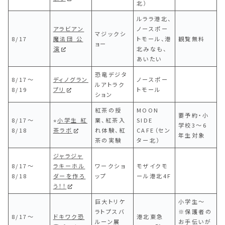
北）
ルララ港北、
アラビアン
ノースポー
マジックシ
8/17
魔法団 公
トモール、港
観覧無料
ョー
演
北みなも、
あいたい
恐竜デジタ
8/17〜
ディノグラン
ノースポー
ルアトラク
8/19
プリ
トモール
ション
紅茶の授
MOON
要予約・小
8/17〜
⭐︎
小学生 紅
業、紅茶入
SIDE
学校3～6
8/18
茶ラボ
れ体験、紅
CAFE（セン
年生対象
茶の実験
ター北）
ジャラジャ
8/17〜
ラキーホル
ワークショ
モザイクモ
8/18
ダーを作ろ
ップ
ール港北4F
う！！
巨大トリケ
小学生～
ラトプスバ
※保護者の
8/17〜
ドキワク恐
港北東急
ルーン展
お手伝いが