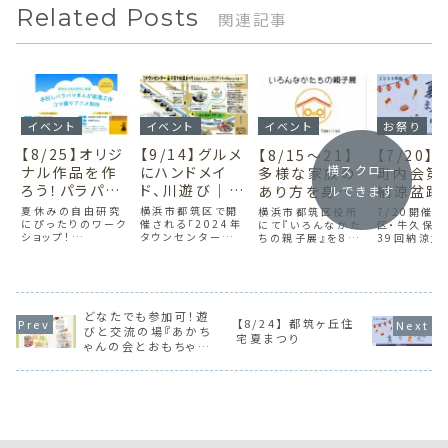
Related Posts
関連記事
イベント
イベント
イベント
お祭り
【8/25】オリジ
【9/14】グルメ
【8/15〜21】
【7/20
横スクロー
ナル作品を作
にハンドメイ
多様な家族の
町内会第
ろう！パラパラ
ド、川遊び｜サ
あり方を身近
納涼盆踊
ルできます
まんが工作＆
ステナブルな
に感じる！いろ
会
夏休みの自由研究
横浜市都筑区で開
横浜市都筑区役所
7/20開催
レゴでコマ撮り
にぴったりのワーク
お祭りを楽し
催される「2024年
んなかたちの
にて『いろんなかた
区・牛久保
ショップ！
タウンセンター子育
ちの親子展』を8月
39回納涼盆
アニメ制作（セ
もう！2024タ
親子展（都筑
8/25(日)都筑区セ
て地蔵まつり」は、
15日〜21日に開
会は、家族で
ンター南）
ウンセンター子
区役所 区民ホ
ンター南で手回しパ
親子で楽しめるサス
催。［ことさんち］の
る地域の伝
ラパラまんが工作と
テナブルなお祭り。
活動紹介や親子写
です。盆踊り
育て地蔵まつ
ール）
コマ撮りアニメ制作
グルメ、ハンドメイ
真展示で、里親子や
台、ヨーヨー
り（みなきたウ
を開催します。楽し
ド、川遊びやモルッ
縁組親子などの多
ど出し物が盛
ォーク・親水広
く学びながら自由
クなど、自然を感じ
どなたでも参加可！遊
様な親子の姿を紹
さん！抽選会
【8/24】 都筑ヶ丘住
研究を完成させまし
ながら地域密着の
介します。
が当たるかも
びと交流の場『あかち
場）
宅夏まつり
ょう！小学生から高
イベントを満喫しよ
コミュニティ
ゃんの会とおもちゃの
校生まで大歓迎。
う。
流を深め、夏
広場』（センター南）
詩を存分に
ましょう。詳
はこちら。