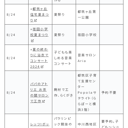
⭐︎
都筑ヶ丘
都筑ヶ丘第
8/24
住宅夏まつ
夏祭り
一公園
り
⭐︎
荏田小学
8/24
校夏まつり
夏祭り
荏田小学校
⭐︎
夏の終わ
子どもも楽
りに浴衣で
音楽サロン
8/24
しめる音楽
コンサート
Aria
コンサート
2024
都筑区子育
て支援セン
パパのアト
ター
リエ お茶
廃材で工
8/24
Popolaサ
予約不要
の間サロン
作、らくがき
テライト（ら
で工作
らぽーと横
浜3階）
パラリンピ
要予約。子
レッツ!ボッ
ック競技の
中川西地区
ども〜シニ