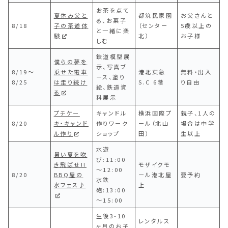
お茶を点て
夏休み父と
都筑民家園
お父さんと
る、お菓子
8/18
子の茶道体
（センター
5歳以上の
と一緒に楽
験
北）
お子様
しむ
鉄道模型展
僕らの夢を
示、写真ブ
8/19〜
乗せた電車
港北東急
無料・出入
ース、塗り
8/25
は走り続け
S.C 6階
り自由
絵、鉄道資
る
料展示
プチケー
キャンドル
横浜国際プ
親子、1人の
8/20
キ・キャンド
作りワーク
ール（北山
場合は中学
ル作り
ショップ
田）
生以上
水遊
暑い夏を吹
び:11:00
き飛ばせ!!
モザイクモ
～12:00
8/20
BBQ屋の
ール港北屋
要予約
水鉄
水フェス♪
上
砲:13:00
～15:00
生後3-10
レンタルス
ヶ月のお子