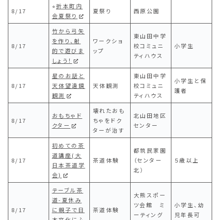
⭐︎
折本町内
8/17
夏祭り
西原公園
会夏祭り
竹から弓矢
東山田中学
を作り、射
ワークショ
8/17
校コミュニ
小学生
的で遊びま
ップ
ティハウス
しょう！
星のお話と
東山田中学
小学生と保
8/17
天体望遠鏡
天体観測
校コミュニ
護者
観測
ティハウス
壊れたおも
おもちゃド
北山田地区
8/17
ちゃをドク
クター
センター
ターが治す
初めての茶
都筑民家園
道講座(大
8/17
茶道体験
（センター
５歳以上
日本茶道学
北）
会)
テーブル茶
大熊スポー
道-夏休み
ツ会館 ミ
小学生、幼
8/17
に親子で日
茶道体験
ーティング
児年長可
本文化にふ