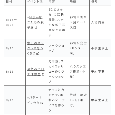
日付
イベント名
内容
場所
備考
［ことさん
ち］の活動
⭐︎
いろんな
都筑区役所
8/15〜
風景、ステ
かたちの親
区民ホール
入場自由
8/21
キな親子写
子展
入口
真などの展
示
水引のネッ
都筑公会堂
ワークショ
8/15
クレスをつ
（センター
小学生以上
ップ
くろう
南）
万華鏡、ス
カイスクリ
ハウスクエ
夏休み平日
8/16
ュー作りワ
ア横浜（中
予約不要
工作教室
ークショッ
川）
プ
ナイフとカ
ンナで、木
竹林工房遊
⭐︎
バターナ
8/16
製バターナ
Yu（川和
中学生以上
イフ作り
イフを作ろ
町）
う