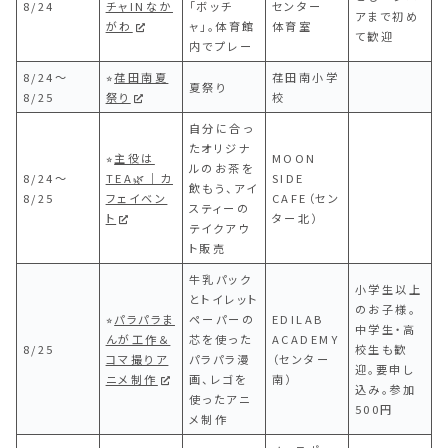
8/24
チャINなか
「ボッチ
センター
アまで初め
がわ
ャ」。体育館
体育室
て歓迎
内でプレー
8/24〜
⭐︎
荏田南夏
荏田南小学
夏祭り
8/25
祭り
校
自分に合っ
たオリジナ
⭐︎
主役は
MOON
ルのお茶を
8/24〜
TEA🌿｜カ
SIDE
飲もう、アイ
8/25
フェイベン
CAFE（セン
スティーの
ト
ター北）
テイクアウ
ト販売
牛乳パック
小学生以上
とトイレット
のお子様。
⭐︎
パラパラま
ペーパーの
EDILAB
中学生・高
んが工作＆
芯を使った
ACADEMY
8/25
校生も歓
コマ撮りア
パラパラ漫
（センター
迎。要申し
ニメ制作
画、レゴを
南）
込み。参加
使ったアニ
500円
メ制作