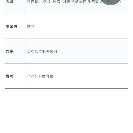
会場
荏田南小学校 校庭（横浜市都筑区荏田南２丁目５−２）
参加費
無料
対象
どなたでも参加可
備考
イベント案内