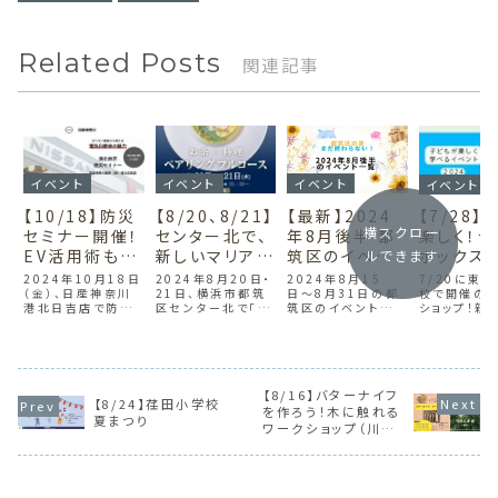
Related Posts
関連記事
イベント
イベント
イベント
イベント
【10/18】防災
【8/20、8/21】
【最新】2024
【7/28】
横スクロー
セミナー開催！
センター北で、
年8月後半 都
楽しく！ラ
EV活用術も学
新しいマリアー
筑区のイベント
ボックス
ルできます
べる無料イベ
ジュとの出会
50選
ークショ
2024年10月18日
2024年8月20日・
2024年8月15
7/20に東
ント（日産神奈
（金）、日産神奈川
いを｜高級テ
21日、横浜市都筑
日〜8月31日の都
（東山田
校で開催の
港北日吉店で防災
区センター北で「高
筑区のイベントを一
ショップ！親
川 港北日吉
ィーサロン「月
校コミュ
セミナーを開催！台
級ティーサロン月
覧にしております。
ェルトや毛糸
店）
影」ティーペア
ハウス）
風や地震対策、災害
影」のティーペアリ
夏祭りからワークシ
いランチボッ
時に役立つEV車の
ングコースが開催。
ョップ、自然と触れ
作れます。サ
リングコース
活用方法を学べる
希少な一級茶葉を
合うイベントまで、
ッチやおかず
無料イベント。プロ
使用した創作料理
子どもも大人も楽し
りしてお持ち
から備えのポイント
全7品で、極上のテ
めるイベントが多
【8/16】バターナイフ
夏休みの自
【8/24】荏田小学校
や実演を体験し、家
ィーペアリングを体
数！夏休みの思い出
にも最適です
を作ろう！木に触れる
夏まつり
庭の防災力を高め
験。各回限定4名、
づくり、家族でのお
と予約は協会
ワークショップ（川和
ましょう！
贅沢な夏の夜をお
出かけにどうぞ。
で。
町）
楽しみください。