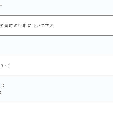
ー
、災害時の行動について学ぶ
30～）
ウス
）