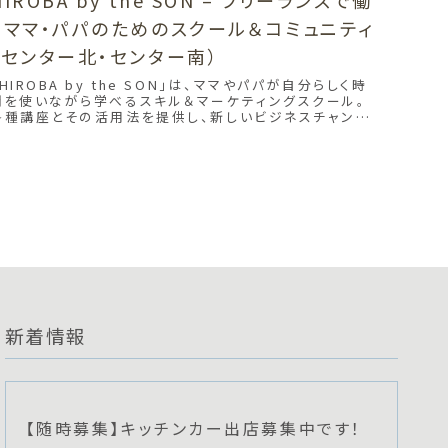
くママ・パパのためのスクール＆コミュニティ
（センター北・センター南）
「HIROBA by the SON」は、ママやパパが自分らしく時
間を使いながら学べるスキル＆マーケティングスクール。
各種講座とその活用法を提供し、新しいビジネスチャンス
をサポート。ベビー教室やプロヘアメイク、ハンドメイド、
起業、フォトグラファーなど多彩なコースを通じて、あなた
のスキルを最大限に活かせます。
新着情報
【随時募集】キッチンカー出店募集中です！