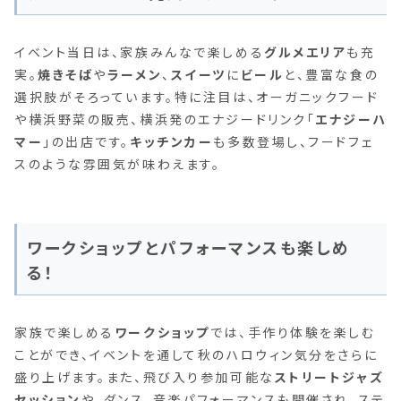
イベント当日は、家族みんなで楽しめる
グルメエリア
も充
実。
焼きそば
や
ラーメン
、
スイーツ
に
ビール
と、豊富な食の
選択肢がそろっています。特に注目は、オーガニックフード
や横浜野菜の販売、横浜発のエナジードリンク「
エナジーハ
マー
」の出店です。
キッチンカー
も多数登場し、フードフェ
スのような雰囲気が味わえます。
ワークショップとパフォーマンスも楽しめ
る！
家族で楽しめる
ワークショップ
では、手作り体験を楽しむ
ことができ、イベントを通して秋のハロウィン気分をさらに
盛り上げます。また、飛び入り参加可能な
ストリートジャズ
セッション
や、ダンス、音楽パフォーマンスも開催され、ステ