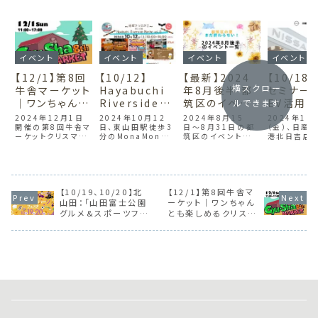
イベント
イベント
イベント
イベント
【12/1】第8回
【10/12】
【最新】2024
【10/18
横スクロー
牛舎マーケット
Hayabuchi
年8月後半 都
セミナー
｜ワンちゃんと
Riverside
筑区のイベント
EV活用
ルできます
も楽しめるクリ
Marche
50選
べる無料
2024年12月1日
2024年10月12
2024年8月15
2024年10
スマスイベン
開催の第8回牛舎マ
Vol.6開催！ハ
日、東山田駅徒歩3
日〜8月31日の都
ント（日
（金）、日産
ーケットクリスマス
分のMonaMona
筑区のイベントを一
港北日吉店
ト！（川和町）
ロウィンや地
川 港北
イベント！スタンプ
baseで
覧にしております。
セミナーを開
元グルメも楽
店）
ラリーでクリスマス
Hayabuchi
夏祭りからワークシ
風や地震対策
プレゼントをGETし
Riverside
ョップ、自然と触れ
時に役立つE
しめる地域マ
よう。物販やキッチ
Marche Vol.6が
合うイベントまで、
活用方法を
ルシェ（東山
ンカー、ハンドメイ
開催！ハロウィンを
子どもも大人も楽し
無料イベント
田）
ド雑貨、ワークショ
楽しめるイベントに
めるイベントが多
から備えのポ
【10/19、10/20】北
【12/1】第8回牛舎マ
ップなど家族みんな
加え、キッチンカー
数！夏休みの思い出
や実演を体験
山田：「山田富士公園
ーケット｜ワンちゃん
で楽しめるイベント
のグルメや地元の
づくり、家族でのお
庭の防災力
グルメ&スポーツフェ
とも楽しめるクリスマ
です。都筑区川和町
野菜・卵も販売。家
出かけにどうぞ。
ましょう！
スタ2024」＆ハロウ
スイベント！（川和町）
で開催！
族で楽しめるマルシ
ィンバスツアー！家族
ェにぜひご参加くだ
で楽しむ横浜の秋イ
さい。
ベント