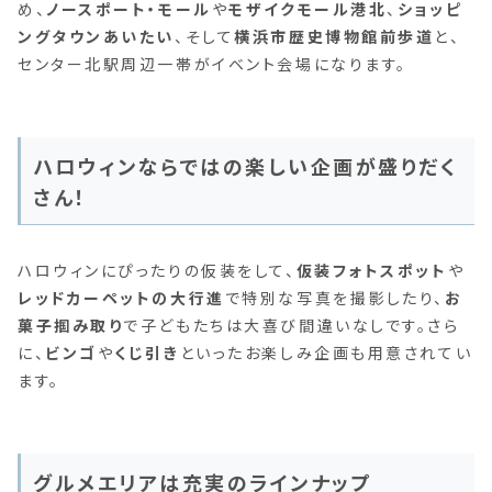
め、
ノースポート・モール
や
モザイクモール港北
、
ショッピ
ングタウンあいたい
、そして
横浜市歴史博物館前歩道
と、
センター北駅周辺一帯がイベント会場になります。
ハロウィンならではの楽しい企画が盛りだく
さん！
ハロウィンにぴったりの仮装をして、
仮装フォトスポット
や
レッドカーペットの大行進
で特別な写真を撮影したり、
お
菓子掴み取り
で子どもたちは大喜び間違いなしです。さら
に、
ビンゴ
や
くじ引き
といったお楽しみ企画も用意されてい
ます。
グルメエリアは充実のラインナップ